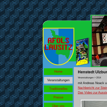
Home
Henstedt Ulzbu
Veranstaltungen > 2014
Veranstaltungen
mit Andreas Noack u
Nachbericht zur Ste
Traditionelles
Das Video zur Ausste
Presse
Über uns