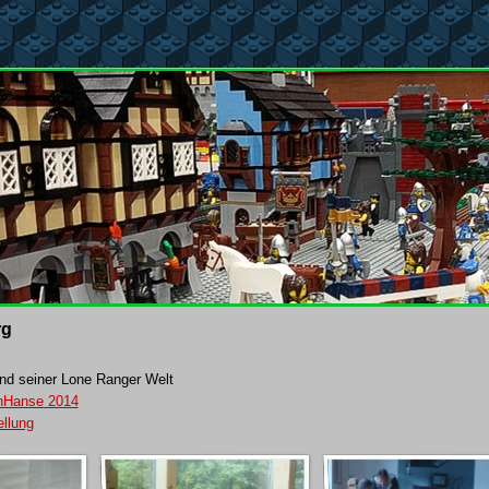
rg
nd seiner Lone Ranger Welt
inHanse 2014
llung