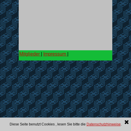
Mitglieder
|
Impressum
|
Diese Seite benutzt Cookies , lesen Sie bitte die
Datenschutzhinweise
.